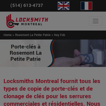
(514) 613-4737
Home
>
Rosemont La Petite Patrie
>
Key Fob
Porte-clés à
Rosemont La
Petite Patrie
Locksmiths Montreal fournit tous les
types de copie de porte-clés et de
clonage de clés pour les serrures
commerciales et résidentielles. Nous