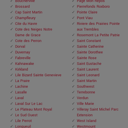
Boucherville
Page Mon Repos
Brossard
Pierrefonds Roxboro
Cap Saint Martin
Pointe Claire
Champfleury
Pont Viau
Cite du Havre
Riviere des Prairies Pointe
Cote des Neiges Notre
aux Trembles
Dame de Grace
Rosemont La Petite Patrie
Cote des Perron
Saint Constant
Dorval
Sainte Catherine
Duvernay
Sainte Dorothee
Fabreville
Sainte Rose
Kahnawake
Saint Eustache
Kirkland
Saint Laurent
Lile Bizard Sainte Genevieve
Saint Leonard
La Praire
Saint Martin
Lachine
Southwest
Lasalle
Terrebonne
Laval
Verdun
Laval Sur Le Lac
Ville Marie
Le Plateau Mont Royal
Villeray Saint Michel Parc
Le Sud Ouest
Extension
Lile Perrot
West Island
Longueuil
Westmount