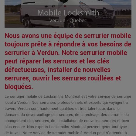
Nous avons une équipe de serrurier mobile
toujours prête à répondre à vos besoins de
serrurier à Verdun. Notre serrurier mobile
peut réparer les serrures et les clés
défectueuses, installer de nouvelles
serrures, ouvrir les serrures rouillées et
bloquées.
Le serrurier mobile de Locksmiths Montreal est votre service de serrurier
local à Verdun. Nos serruriers professionnels et experts qui voyagent à
travers Verdun sont hautement qualifiés et très talentueux dans le
domaine du déverrouillage des serrures, de la recléage des serrures, du
changement des serrures, de l'installation de nouvelles serrures et bien
plus encore. Nos experts Locksmiths Montreal peuvent gérer tout type
de travail. Notre service de serrurier mobile à Verdun peut s'attendre à