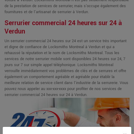
de la prestation de services de serrurier, mais s'occupe également des
fournitures et de l'artisanat de serrurier à Verdun.
Serrurier commercial 24 heures sur 24 à
Verdun
Un serrurier commercial 24 heures sur 24 est un service très important
et digne de confiance de Locksmiths Montreal à Verdun et qui a
rehaussé la réputation et le nom de Locksmiths Montreal. Tous les
services de notre serrurier mobile sont disponibles 24 heures sur 24, 7
jours sur 7 sur simple appel téléphonique. Locksmiths Montreal
verrouille immédiatement vos problèmes de clés et de serrures et offre
également un comportement agréable et agréable pour établir la
meilleure relation de service client dans l'industrie de la serrurerie. Vous
pouvez nous appeler au xxx-xxx-xxxx pour profiter de nos services de
serrurier commercial 24 heures sur 24 à Verdun.