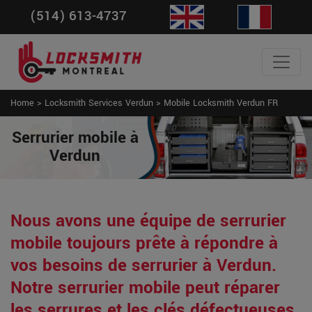
(514) 613-4737
Home
>
Locksmith Services Verdun
>
Mobile Locksmith Verdun FR
Serrurier mobile à
Verdun
Nous avons une équipe de serrurier
mobile toujours prête à répondre à
vos besoins de serrurier à Verdun.
Notre serrurier mobile peut réparer
les serrures et les clés défectueuses,